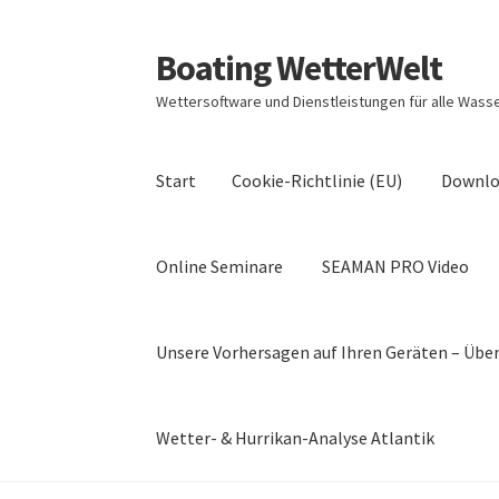
Boating WetterWelt
Zur
Zum
Navigation
Inhalt
Wettersoftware und Dienstleistungen für alle Wass
springen
springen
Start
Cookie-Richtlinie (EU)
Downlo
Online Seminare
SEAMAN PRO Video
Unsere Vorhersagen auf Ihren Geräten – Über
Wetter- & Hurrikan-Analyse Atlantik