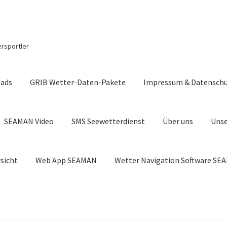
ersportler
ads
GRIB Wetter-Daten-Pakete
Impressum & Datensch
SEAMAN Video
SMS Seewetterdienst
Über uns
Unse
sicht
Web App SEAMAN
Wetter Navigation Software S