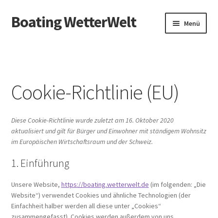
Boating WetterWelt
Zur
Zum
Menü
Navigation
Inhalt
springen
springen
Start
Cookie-Richtlinie (EU)
Cookie-Richtlinie (EU)
Downloads
Diese Cookie-Richtlinie wurde zuletzt am 16. Oktober 2020
GRIB Wetter-Daten-Pakete
aktualisiert und gilt für Bürger und Einwohner mit ständigem Wohnsitz
im Europäischen Wirtschaftsraum und der Schweiz.
Impressum & Datenschutz
1. Einführung
Newsletter – Anmeldung
Unsere Website,
https://boating.wetterwelt.de
(im folgenden: „Die
Website“) verwendet Cookies und ähnliche Technologien (der
Online Seminare
Einfachheit halber werden all diese unter „Cookies“
zusammengefasst). Cookies werden außerdem von uns