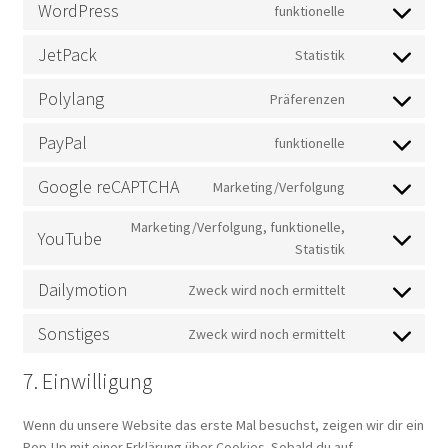
analytics
WordPress
funktionelle
service
Consent
facebook
to
JetPack
Statistik
service
Consent
wordpress
to
Polylang
Präferenzen
service
Consent
jetpack
to
PayPal
funktionelle
service
Consent
polylang
to
Google reCAPTCHA
Marketing/Verfolgung
service
Consent
paypal
to
Marketing/Verfolgung, funktionelle,
YouTube
service
Consent
Statistik
google-
to
recaptcha
Dailymotion
Zweck wird noch ermittelt
service
Consent
youtube
to
Sonstiges
Zweck wird noch ermittelt
service
Consent
dailymotion
to
7. Einwilligung
service
sonstiges
Wenn du unsere Website das erste Mal besuchst, zeigen wir dir ein
Pop-Up mit einer Erklärung über Cookies. Sobald du auf