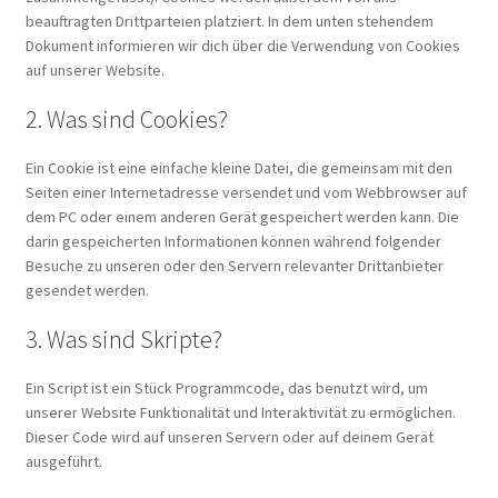
SEAMAN PRO Video
beauftragten Drittparteien platziert. In dem unten stehendem
Dokument informieren wir dich über die Verwendung von Cookies
auf unserer Website.
SEAMAN Video
2. Was sind Cookies?
SMS Seewetterdienst
Ein Cookie ist eine einfache kleine Datei, die gemeinsam mit den
Seiten einer Internetadresse versendet und vom Webbrowser auf
Über uns
dem PC oder einem anderen Gerät gespeichert werden kann. Die
darin gespeicherten Informationen können während folgender
Unsere Meteorologen persönlich für Sie
Besuche zu unseren oder den Servern relevanter Drittanbieter
gesendet werden.
Unsere Vorhersagen auf Ihren Geräten – Übersicht
3. Was sind Skripte?
Web App SEAMAN
Ein Script ist ein Stück Programmcode, das benutzt wird, um
unserer Website Funktionalität und Interaktivität zu ermöglichen.
Wetter Navigation Software SEAMAN PRO
Dieser Code wird auf unseren Servern oder auf deinem Gerät
ausgeführt.
Wetter- & Hurrikan-Analyse Atlantik